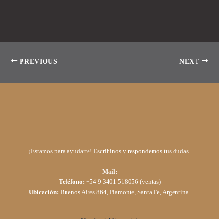
PREVIOUS
NEXT
¡Estamos para ayudarte! Escribinos y respondemos tus dudas.
Mail:
Teléfono:
+54 9 3401 518056 (ventas)
Ubicación:
Buenos Aires 864, Piamonte, Santa Fe, Argentina.